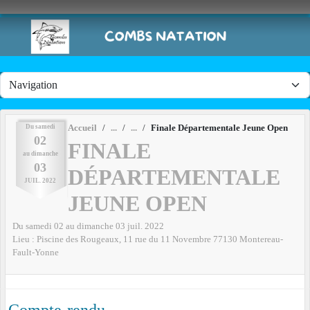
Panneau de gestion des cookies
Du
samedi
Accueil
Finale Départementale Jeune Open
02
FINALE
au
dimanche
03
DÉPARTEMENTALE
JUIL.
2022
JEUNE OPEN
Du
samedi
02
au
dimanche
03
juil.
2022
Lieu :
Piscine des Rougeaux, 11 rue du 11 Novembre
77130
Montereau-
Fault-Yonne