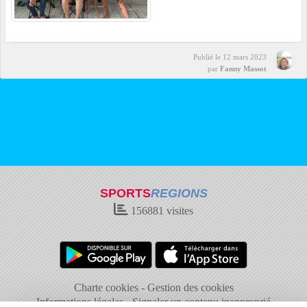
Publié le
12 mars 2023
par
Fanny Massot
SPORTS
REGIONS
156881
visites
Charte cookies
Gestion des cookies
Informations légales
Signaler un contenu inapproprié