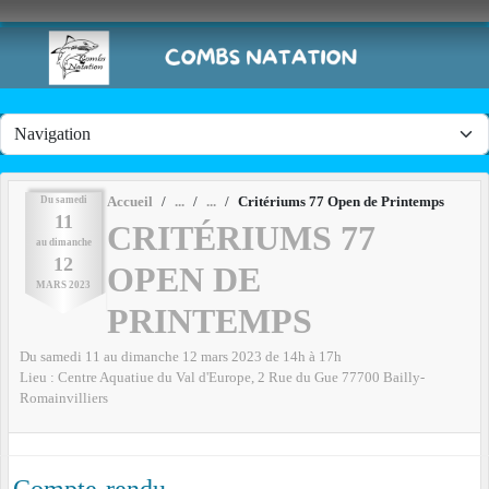
Panneau de gestion des cookies
Du
samedi
Accueil
Critériums 77 Open de Printemps
11
CRITÉRIUMS 77
au
dimanche
12
OPEN DE
MARS
2023
PRINTEMPS
Du
samedi
11
au
dimanche
12
mars
2023
de 14h à 17h
Lieu :
Centre Aquatiue du Val d'Europe, 2 Rue du Gue
77700
Bailly-
Romainvilliers