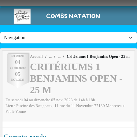
Panneau de gestion des cookies
Du
samedi
Accueil
Critériums 1 Benjamins Open - 25 m
04
CRITÉRIUMS 1
au
dimanche
05
BENJAMINS OPEN -
NOV.
2023
25 M
Du
samedi
04
au
dimanche
05
nov.
2023
de 14h à 18h
Lieu :
Piscine des Rougeaux, 11 rue du 11 Novembre
77130
Montereau-
Fault-Yonne