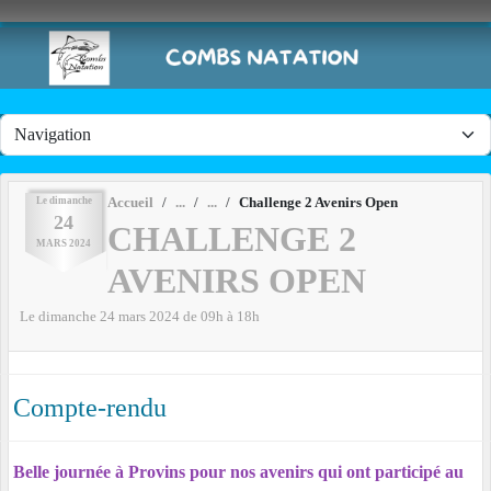
Panneau de gestion des cookies
Le
dimanche
Accueil
Challenge 2 Avenirs Open
24
CHALLENGE 2
MARS
2024
AVENIRS OPEN
Le
dimanche
24
mars
2024
de 09h à 18h
Compte-rendu
Belle journée à Provins pour nos avenirs qui ont participé au