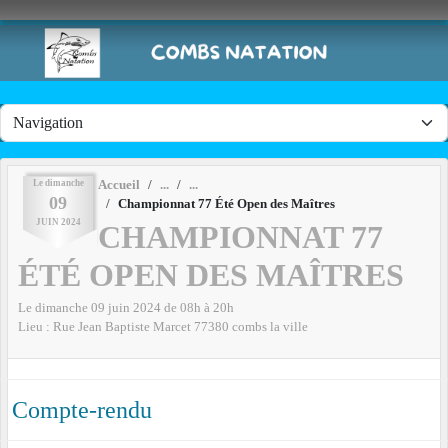
Panneau de gestion des cookies
Le
dimanche
Accueil
09
Championnat 77 Été Open des Maîtres
JUIN
2024
CHAMPIONNAT 77
ÉTÉ OPEN DES MAÎTRES
Le
dimanche
09
juin
2024
de 08h à 20h
Lieu :
Rue Jean Baptiste Marcet
77380
combs la ville
Compte-rendu