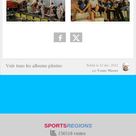
Voir tous les albums photos
Publié le
22 déc. 2022
par
Fanny Massot
SPORTS
REGIONS
156518
visites