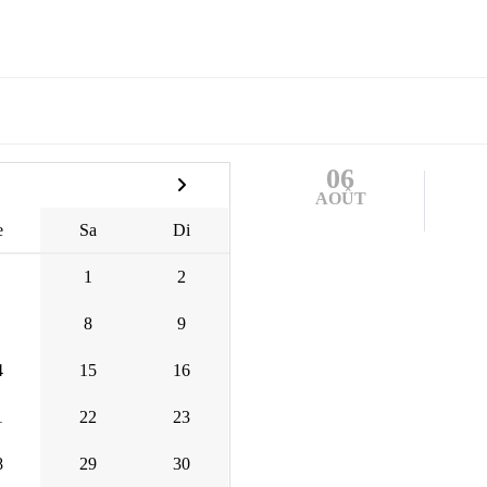
06
AOÛT
e
Sa
Di
1
2
8
9
4
15
16
1
22
23
8
29
30