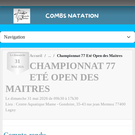
Panneau de gestion des cookies
Le
dimanche
Accueil
Championnat 77 Eté Open des Maitres
31
CHAMPIONNAT 77
MAI
2026
ETÉ OPEN DES
MAITRES
Le
dimanche
31
mai
2026
de 09h30 à 17h30
Lieu :
Centre Aquatique Marne - Gondoire, 35-43 rue jean Mermoz
77400
Lagny