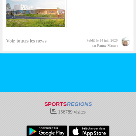
Voir toutes les news
Publié le
14 juin 2020
par
Fanny Massot
SPORTS
REGIONS
156789
visites