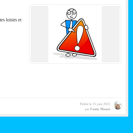
s loisirs et
Publié le
15 juin 2021
par
Fanny Massot